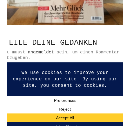
Datenschutzerklärung
TEILE DEINE GEDANKEN
Impressum
Du musst
angemeldet
sein, um einen Kommentar
Kontakt
abzugeben.
© Copyright 2026. All Rights Reserved.