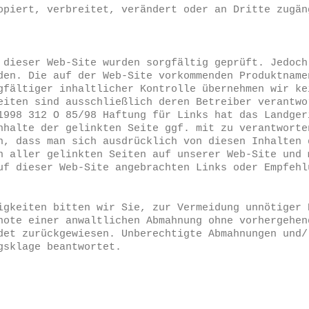
opiert, verbreitet, verändert oder an Dritte zugän
 dieser Web-Site wurden sorgfältig geprüft. Jedoch
den. Die auf der Web-Site vorkommenden Produktname
gfältiger inhaltlicher Kontrolle übernehmen wir ke
eiten sind ausschließlich deren Betreiber verantwo
1998 312 O 85/98 Haftung für Links hat das Landger
nhalte der gelinkten Seite ggf. mit zu verantworte
n, dass man sich ausdrücklich von diesen Inhalten 
n aller gelinkten Seiten auf unserer Web-Site und 
uf dieser Web-Site angebrachten Links oder Empfehl
igkeiten bitten wir Sie, zur Vermeidung unnötiger 
note einer anwaltlichen Abmahnung ohne vorhergehen
det zurückgewiesen. Unberechtigte Abmahnungen und/
gsklage beantwortet.