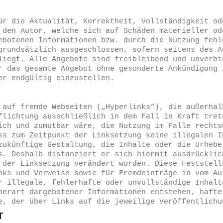
ür die Aktualität, Korrektheit, Vollständigkeit od
 den Autor, welche sich auf Schäden materieller od
ebotenen Informationen bzw. durch die Nutzung fehl
grundsätzlich ausgeschlossen, sofern seitens des A
liegt. Alle Angebote sind freibleibend und unverbi
r das gesamte Angebot ohne gesonderte Ankündigung 
er endgültig einzustellen.
 auf fremde Webseiten („Hyperlinks“), die außerhal
flichtung ausschließlich in dem Fall in Kraft tret
ich und zumutbar wäre, die Nutzung im Falle rechts
ss zum Zeitpunkt der Linksetzung keine illegalen I
zukünftige Gestaltung, die Inhalte oder die Urhebe
s. Deshalb distanziert er sich hiermit ausdrücklic
 der Linksetzung verändert wurden. Diese Feststell
nks und Verweise sowie für Fremdeinträge in vom Au
r illegale, fehlerhafte oder unvollständige Inhalt
herart dargebotener Informationen entstehen, hafte
e, der über Links auf die jeweilige Veröffentlichu
HT