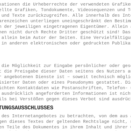
kationen die Urheberrechte der verwendeten Grafike
ellte Grafiken, Tondokumente, Videosequenzen und T
 und Texte zurückzugreifen. Alle innerhalb des Int
arenzeichen unterliegen uneingeschränkt den Bestim
n der jeweiligen eingetragenen Eigentümer. Allein 
hen nicht durch Rechte Dritter geschützt sind! Das
 allein beim Autor der Seiten. Eine Vervielfältigu
 in anderen elektronischen oder gedruckten Publika
 die Möglichkeit zur Eingabe persönlicher oder ges
t die Preisgabe dieser Daten seitens des Nutzers a
r angebotenen Dienste ist – soweit technisch mögli
isierter Daten oder eines Pseudonyms gestattet. Di
ichten Kontaktdaten wie Postanschriften, Telefon- 
 ausdrücklich angeforderten Informationen ist nich
ils bei Verstößen gegen dieses Verbot sind ausdrüc
FTUNGSAUSSCHLUSSES
 des Internetangebotes zu betrachten, von dem aus 
gen dieses Textes der geltenden Rechtslage nicht, 
en Teile des Dokumentes in ihrem Inhalt und ihrer 