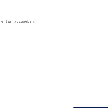
mentar abzugeben.
Datenschutzerklärung
Impressum
Kontakt