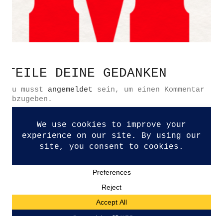
Datenschutzerklärung
TEILE DEINE GEDANKEN
Impressum
Du musst
angemeldet
sein, um einen Kommentar
Kontakt
abzugeben.
© Copyright 2026. All Rights Reserved.