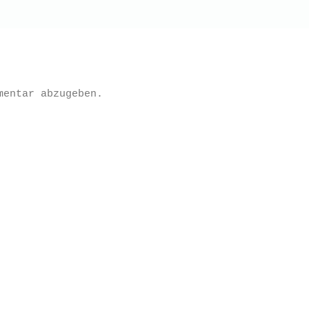
mentar abzugeben.
Datenschutzerklärung
Impressum
Kontakt