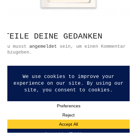
TEILE DEINE GEDANKEN
Datenschutzerklärung
Impressum
Du musst
angemeldet
sein, um einen Kommentar
abzugeben.
Kontakt
© Copyright 2026. All Rights Reserved.