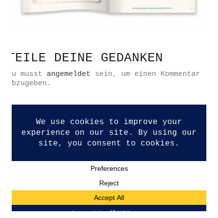
TEILE DEINE GEDANKEN
Datenschutzerklärung
Impressum
Du musst
angemeldet
sein, um einen Kommentar
abzugeben.
Kontakt
© Copyright 2026. All Rights Reserved.