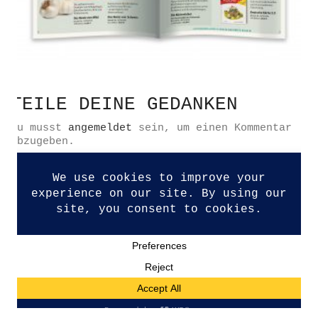
Datenschutzerklärung
TEILE DEINE GEDANKEN
Impressum
Du musst
angemeldet
sein, um einen Kommentar
Kontakt
abzugeben.
© Copyright 2026. All Rights Reserved.